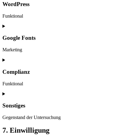
service
WordPress
elementor
Funktional
Consent
to
service
Google Fonts
wordpress
Marketing
Consent
to
service
Complianz
google-
fonts
Funktional
Consent
to
service
Sonstiges
complianz
Gegenstand der Untersuchung
Consent
7. Einwilligung
to